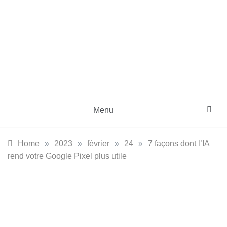
Skip
to
content
DZinfos.com
Actu DZ, High Tech, Sport, Téléphonie et
Lifestyle
Menu
Home
»
2023
»
février
»
24
»
7 façons dont l’IA
rend votre Google Pixel plus utile