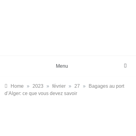
Skip
to
content
DZinfos.com
Actu DZ, High Tech, Sport, Téléphonie et
Lifestyle
Menu
Home
»
2023
»
février
»
27
»
Bagages au port
d’Alger: ce que vous devez savoir