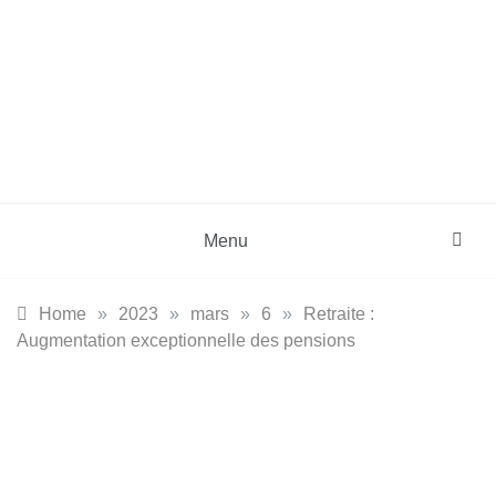
Skip
to
content
DZinfos.com
Actu DZ, High Tech, Sport, Téléphonie et
Lifestyle
Menu
Home
»
2023
»
mars
»
6
»
Retraite :
Augmentation exceptionnelle des pensions