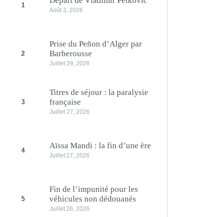
Départ de Vladimir Petkovic
1
Août 3, 2026
Prise du Peñon d’Alger par
Barberousse
2
Juillet 29, 2026
Titres de séjour : la paralysie
française
3
Juillet 27, 2026
Aïssa Mandi : la fin d’une ère
4
Juillet 27, 2026
Fin de l’impunité pour les
véhicules non dédouanés
5
Juillet 26, 2026