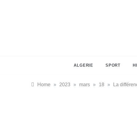
Skip
to
content
ALGERIE
SPORT
H
Home
»
2023
»
mars
»
18
»
La différen