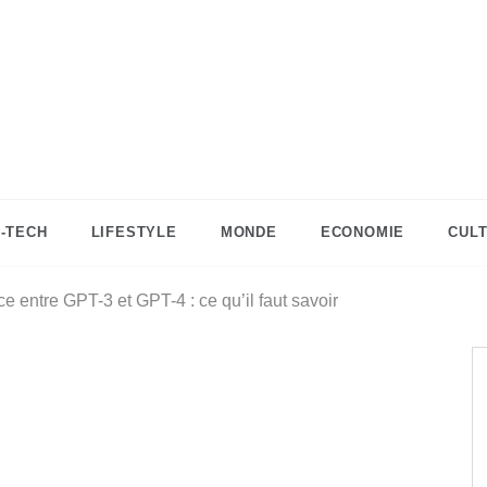
DZinfos.com
Actu DZ, High Tech, Sport, Téléphonie et
Lifestyle
I-TECH
LIFESTYLE
MONDE
ECONOMIE
CUL
ce entre GPT-3 et GPT-4 : ce qu’il faut savoir