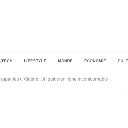
DZinfos.com
Actu DZ, High Tech, Sport, Téléphonie et
Lifestyle
I-TECH
LIFESTYLE
MONDE
ECONOMIE
CUL
 rapatriés d’Algérie: Un guide en ligne incontournable