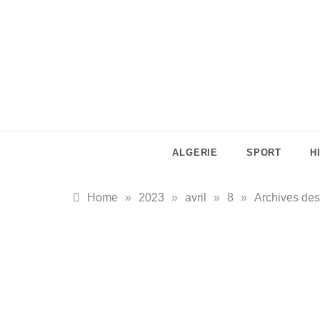
Skip
to
content
ALGERIE
SPORT
H
Home
»
2023
»
avril
»
8
»
Archives des