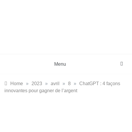
Skip
to
content
DZinfos.com
Actu DZ, High Tech, Sport, Téléphonie et
Lifestyle
Menu
Home
»
2023
»
avril
»
8
»
ChatGPT : 4 façons
innovantes pour gagner de l’argent