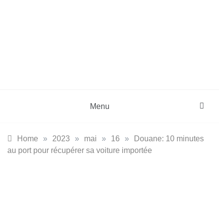
Skip
to
content
DZinfos.com
Actu DZ, High Tech, Sport, Téléphonie et
Lifestyle
Menu
Home
»
2023
»
mai
»
16
»
Douane: 10 minutes
au port pour récupérer sa voiture importée