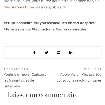
prochains jours, vous aurez peut-être la chance de voir
des aurores boréales
incroyables. ✨
#eruptionsolaire #rayonscosmiques #nasa #espace
#terre #science #technologie #auroresboreales
Navigation
Poutine à Tucker Carlson :
Apple Vision Pro: Les 100
de
les 5 points clés de
utilisations révolutionnaires
l’interview
l’article
Laisser un commentaire