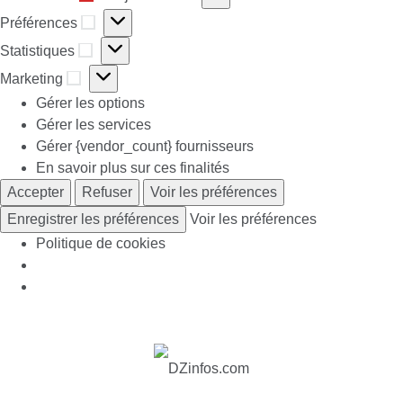
Préférences
Préférences
Statistiques
Statistiques
Marketing
Marketing
Gérer les options
Gérer les services
Gérer {vendor_count} fournisseurs
En savoir plus sur ces finalités
Accepter
Refuser
Voir les préférences
Enregistrer les préférences
Voir les préférences
Politique de cookies
Skip
to
content
Actu DZ, High Tech, Sport, Téléphonie et