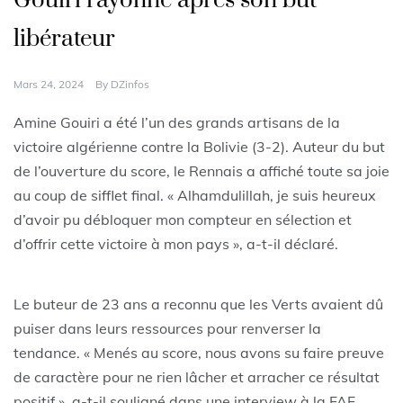
Gouiri rayonne après son but
libérateur
Mars 24, 2024
By
DZinfos
Amine Gouiri a été l’un des grands artisans de la
victoire algérienne contre la Bolivie (3-2). Auteur du but
de l’ouverture du score, le Rennais a affiché toute sa joie
au coup de sifflet final. « Alhamdulillah, je suis heureux
d’avoir pu débloquer mon compteur en sélection et
d’offrir cette victoire à mon pays », a-t-il déclaré.
Le buteur de 23 ans a reconnu que les Verts avaient dû
puiser dans leurs ressources pour renverser la
tendance. « Menés au score, nous avons su faire preuve
de caractère pour ne rien lâcher et arracher ce résultat
positif », a-t-il souligné dans une interview à la FAF.