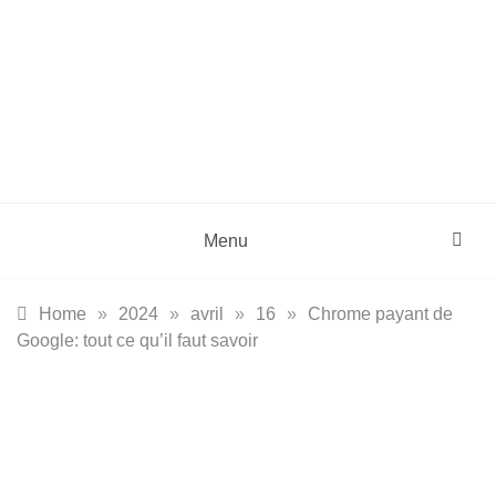
Skip
to
content
DZinfos.com
Actu DZ, High Tech, Sport, Téléphonie et
Lifestyle
Menu
Home
»
2024
»
avril
»
16
»
Chrome payant de
Google: tout ce qu’il faut savoir