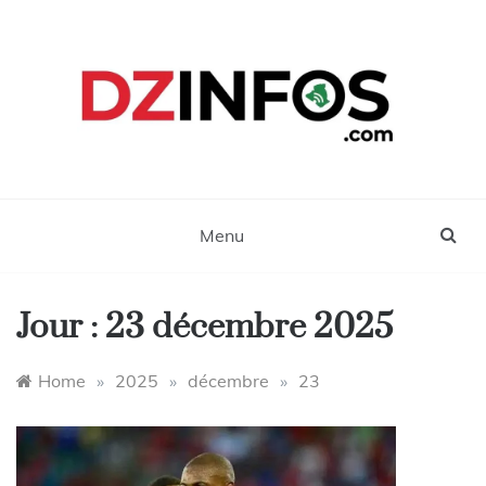
Skip
to
content
DZinfos.com
Actu DZ, High Tech, Sport, Téléphonie et
Lifestyle
Menu
Jour :
23 décembre 2025
Home
»
2025
»
décembre
»
23