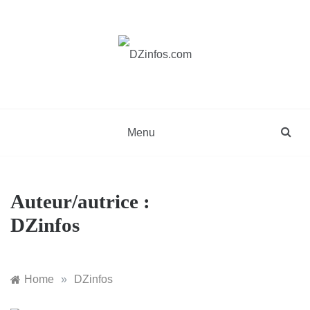
Skip
to
content
DZinfos.com
Actu DZ, High Tech, Sport, Téléphonie et
Lifestyle
Menu
Auteur/autrice :
DZinfos
Home
»
DZinfos