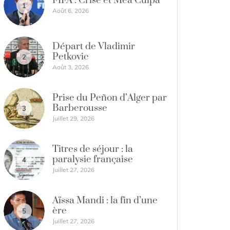
FIFA : Crise et Mea Culpa
1
Août 6, 2026
Départ de Vladimir
Petkovic
2
Août 3, 2026
Prise du Peñon d’Alger par
Barberousse
3
Juillet 29, 2026
Titres de séjour : la
paralysie française
4
Juillet 27, 2026
Aïssa Mandi : la fin d’une
ère
5
Juillet 27, 2026