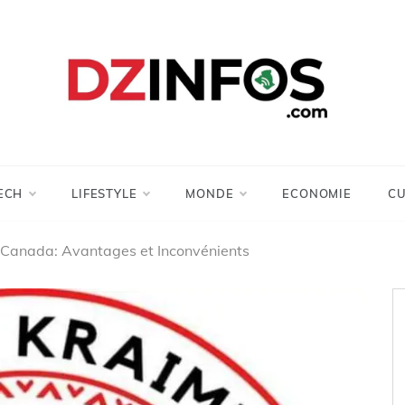
DZinfos.com
Actu DZ, High Tech, Sport, Téléphonie et
Lifestyle
ECH
LIFESTYLE
MONDE
ECONOMIE
CU
 Canada: Avantages et Inconvénients