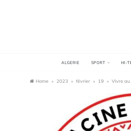
Skip
to
content
ALGERIE
SPORT
HI-T
Home
»
2023
»
février
»
19
»
Vivre au