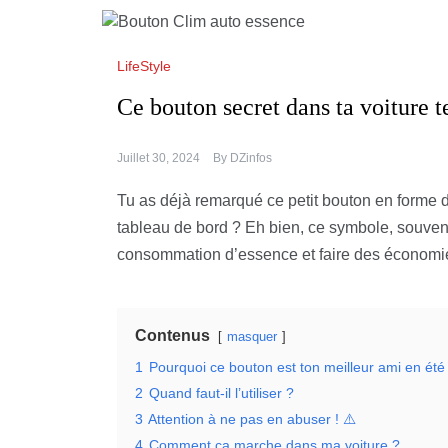
LifeStyle
Ce bouton secret dans ta voiture t
Juillet 30, 2024
By
DZinfos
Tu as déjà remarqué ce petit bouton en forme d
tableau de bord ? Eh bien, ce symbole, souvent 
consommation d’essence et faire des économie
Contenus
masquer
1
Pourquoi ce bouton est ton meilleur ami en été
2
Quand faut-il l’utiliser ?
3
Attention à ne pas en abuser ! ⚠️
4
Comment ça marche dans ma voiture ?