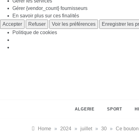
Gérer les services
Gérer {vendor_count} fournisseurs
En savoir plus sur ces finalités
Accepter
Refuser
Voir les préférences
Enregistrer les 
Politique de cookies
Skip
to
content
ALGERIE
SPORT
H
Home
»
2024
»
juillet
»
30
»
Ce bouton 