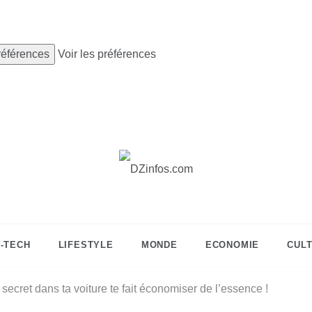
préférences
Voir les préférences
DZinfos.com
Actu DZ, High Tech, Sport, Téléphonie et
Lifestyle
I-TECH
LIFESTYLE
MONDE
ECONOMIE
CUL
secret dans ta voiture te fait économiser de l’essence !