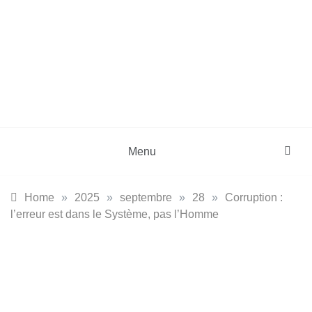
Skip
to
content
DZinfos.com
Actu DZ, High Tech, Sport, Téléphonie et
Lifestyle
Menu
Home
»
2025
»
septembre
»
28
»
Corruption :
l’erreur est dans le Système, pas l’Homme