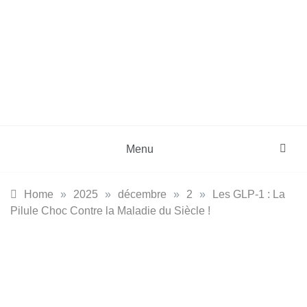
Skip
to
content
DZinfos.com
Actu DZ, High Tech, Sport, Téléphonie et
Lifestyle
Menu
Home
»
2025
»
décembre
»
2
»
Les GLP-1 : La
Pilule Choc Contre la Maladie du Siècle !