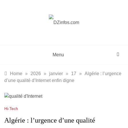
Skip
to
content
DZinfos.com
Actu DZ, High Tech, Sport, Téléphonie et
Lifestyle
Menu
Home
»
2026
»
janvier
»
17
»
Algérie : l’urgence
d’une qualité d’Internet enfin digne
Hi-Tech
Algérie : l’urgence d’une qualité