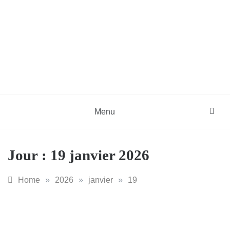
Skip
to
content
DZinfos.com
Actu DZ, High Tech, Sport, Téléphonie et
Lifestyle
Menu
Jour :
19 janvier 2026
Home
»
2026
»
janvier
»
19