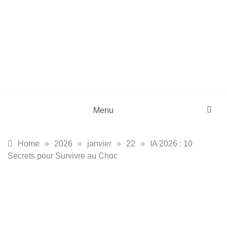
Skip
to
content
DZinfos.com
Actu DZ, High Tech, Sport, Téléphonie et
Lifestyle
Menu
Home
»
2026
»
janvier
»
22
»
IA 2026 : 10
Secrets pour Survivre au Choc