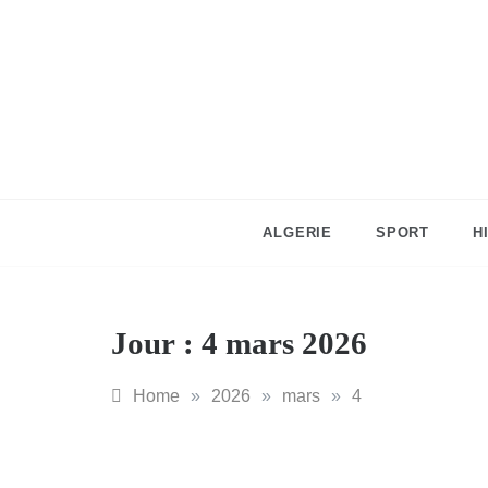
Skip
to
content
ALGERIE
SPORT
H
Jour :
4 mars 2026
Home
»
2026
»
mars
»
4