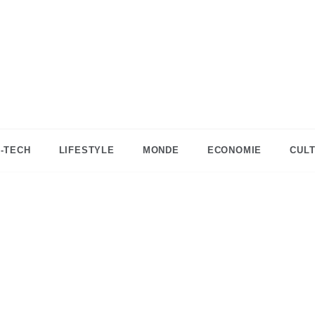
DZinfos.com
Actu DZ, High Tech, Sport, Téléphonie et
Lifestyle
I-TECH
LIFESTYLE
MONDE
ECONOMIE
CUL