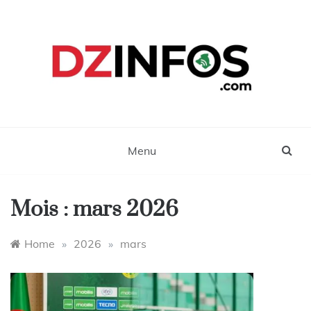
Skip
to
content
DZinfos.com
Actu DZ, High Tech, Sport, Téléphonie et
Lifestyle
Menu
Mois :
mars 2026
Home
»
2026
»
mars