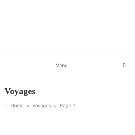
Skip
to
content
DZinfos.com
Actu DZ, High Tech, Sport, Téléphonie et
Lifestyle
Menu
Voyages
Home
»
Voyages
»
Page 2