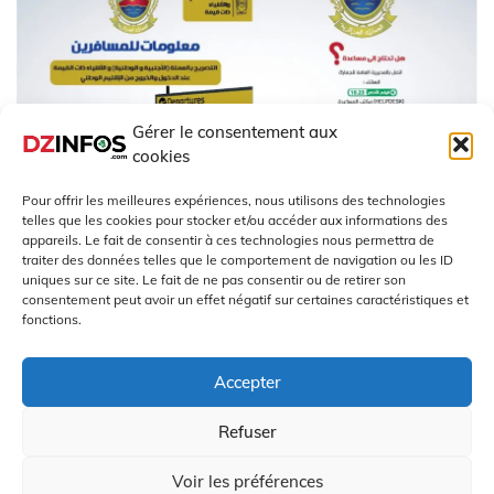
Gérer le consentement aux
cookies
Pour offrir les meilleures expériences, nous utilisons des technologies
telles que les cookies pour stocker et/ou accéder aux informations des
appareils. Le fait de consentir à ces technologies nous permettra de
traiter des données telles que le comportement de navigation ou les ID
uniques sur ce site. Le fait de ne pas consentir ou de retirer son
Algérie : Numérisation des Douanes
consentement peut avoir un effet négatif sur certaines caractéristiques et
fonctions.
2026
Accepter
Juillet 25, 2026
Refuser
Copyright All Rights Reserved - DZinfos.com depuis 2008
Voir les préférences
Proudly powered by WordPress
|
Theme: Polite by
Template