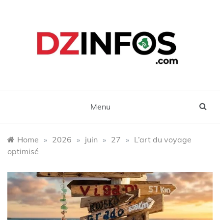
Skip
to
content
DZinfos.com
Actu DZ, High Tech, Sport, Téléphonie et
Lifestyle
Menu
Home
»
2026
»
juin
»
27
»
L’art du voyage
optimisé