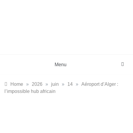
Skip
to
content
DZinfos.com
Actu DZ, High Tech, Sport, Téléphonie et
Lifestyle
Menu
Home
»
2026
»
juin
»
14
»
Aéroport d’Alger :
l’impossible hub africain