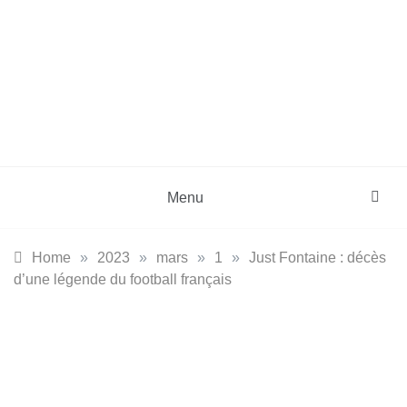
Skip
to
content
DZinfos.com
Actu DZ, High Tech, Sport, Téléphonie et
Lifestyle
Menu
Home
»
2023
»
mars
»
1
»
Just Fontaine : décès
d’une légende du football français