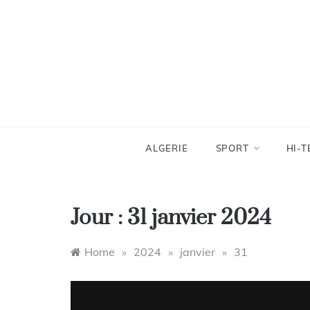
Skip
to
content
ALGERIE
SPORT
HI-T
Jour :
31 janvier 2024
Home
»
2024
»
janvier
»
31