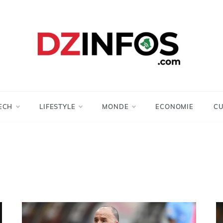
DZinfos.com
Actu DZ, High Tech, Sport, Téléphonie et
Lifestyle
ECH
LIFESTYLE
MONDE
ECONOMIE
CU