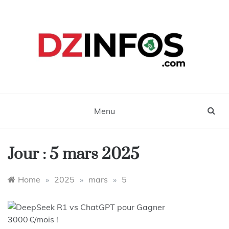
Skip
to
content
DZinfos.com
Actu DZ, High Tech, Sport, Téléphonie et
Lifestyle
Menu
Jour :
5 mars 2025
Home
»
2025
»
mars
»
5