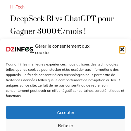
Hi-Tech
DeepSeek R1 vs ChatGPT pour
Gagner 3000 €/mois !
Gérer le consentement aux
DeepSeek R1 ou ChatGPT pour réussir à faire
cookies
3000€/mois. Voici le test complet pour mesurer
l’efficacité des deux outils. Un
Pour offrir les meilleures expériences, nous utilisons des technologies
telles que les cookies pour stocker et/ou accéder aux informations des
LIRE PLUS
appareils. Le fait de consentir à ces technologies nous permettra de
traiter des données telles que le comportement de navigation ou les ID
uniques sur ce site. Le fait de ne pas consentir ou de retirer son
Mars 5, 2025
consentement peut avoir un effet négatif sur certaines caractéristiques et
fonctions.
Accepter
Refuser