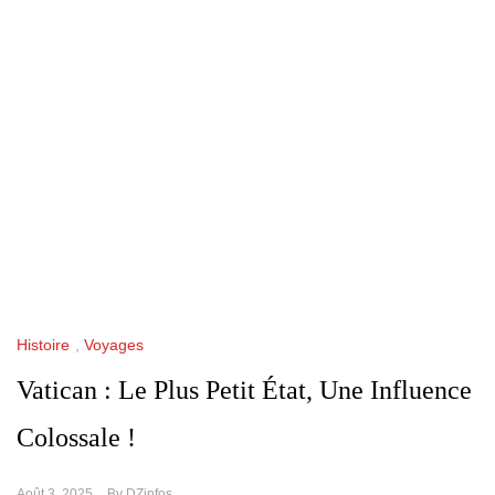
Histoire
,
Voyages
Vatican : Le Plus Petit État, Une Influence
Colossale !
Août 3, 2025
By
DZinfos