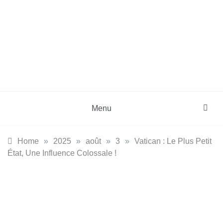
Skip
to
content
DZinfos.com
Actu DZ, High Tech, Sport, Téléphonie et
Lifestyle
Menu
Home
»
2025
»
août
»
3
»
Vatican : Le Plus Petit
État, Une Influence Colossale !