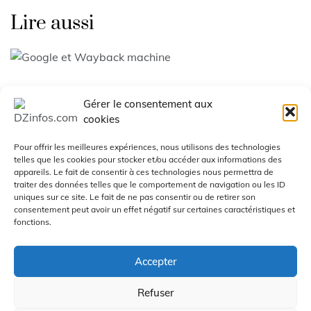
Lire aussi
Le Web caché de Google
Gérer le consentement aux
cookies
Juin 25, 2026
Pour offrir les meilleures expériences, nous utilisons des technologies
telles que les cookies pour stocker et/ou accéder aux informations des
appareils. Le fait de consentir à ces technologies nous permettra de
traiter des données telles que le comportement de navigation ou les ID
uniques sur ce site. Le fait de ne pas consentir ou de retirer son
Octenium : panique chez
consentement peut avoir un effet négatif sur certaines caractéristiques et
fonctions.
l’hébergeur
Accepter
Juin 18, 2026
Refuser