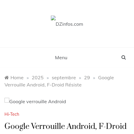
Skip
to
content
DZinfos.com
Actu DZ, High Tech, Sport, Téléphonie et
Lifestyle
Menu
Home
»
2025
»
septembre
»
29
»
Google
Verrouille Android, F-Droid Résiste
Hi-Tech
Google Verrouille Android, F-Droid