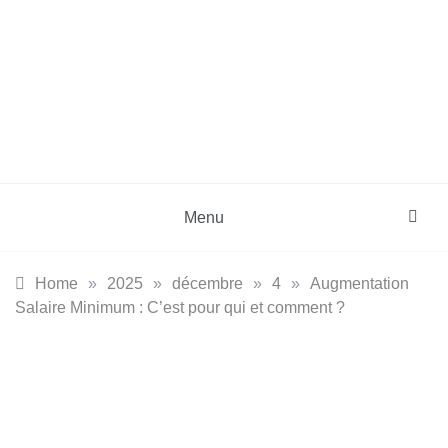
Skip
to
content
DZinfos.com
Actu DZ, High Tech, Sport, Téléphonie et
Lifestyle
Menu
Home
»
2025
»
décembre
»
4
»
Augmentation
Salaire Minimum : C’est pour qui et comment ?