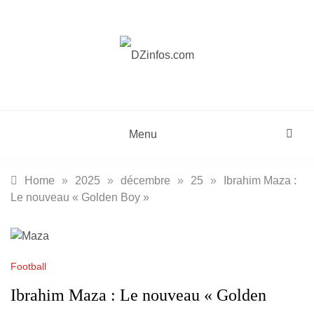
Skip
to
content
DZinfos.com
Actu DZ, High Tech, Sport, Téléphonie et
Lifestyle
Menu
Home
»
2025
»
décembre
»
25
»
Ibrahim Maza :
Le nouveau « Golden Boy »
Football
Ibrahim Maza : Le nouveau « Golden