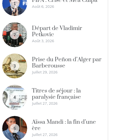
FIFA : Crise et Mea Culpa
1
Août 6, 2026
Départ de Vladimir
Petkovic
2
Août 3, 2026
Prise du Peñon d’Alger par
Barberousse
3
Juillet 29, 2026
Titres de séjour : la
paralysie française
4
Juillet 27, 2026
Aïssa Mandi : la fin d’une
ère
5
Juillet 27, 2026