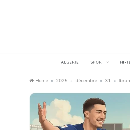
Skip
to
content
ALGERIE
SPORT
HI-T
Home
»
2025
»
décembre
»
31
»
Ibrah