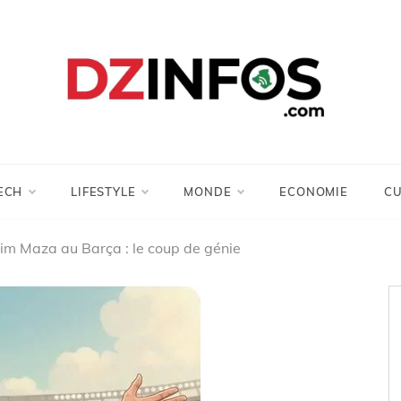
DZinfos.com
Actu DZ, High Tech, Sport, Téléphonie et
Lifestyle
ECH
LIFESTYLE
MONDE
ECONOMIE
CU
im Maza au Barça : le coup de génie