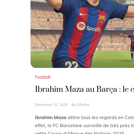
Football
Ibrahim Maza au Barça : le 
Décembre 31, 2025
By
DZinfos
Ibrahim Maza
attire tous les regards en Cat
effet, le FC Barcelone surveille de très prè
cette Coupe d’Afrique des Nations 2025.