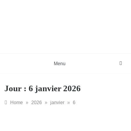
Skip
to
content
DZinfos.com
Actu DZ, High Tech, Sport, Téléphonie et
Lifestyle
Menu
Jour :
6 janvier 2026
Home
»
2026
»
janvier
»
6