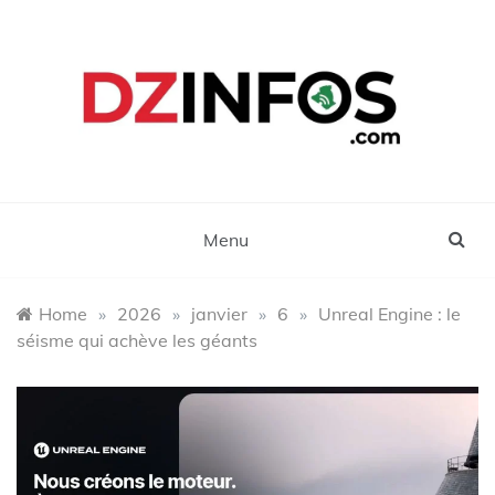
Skip
to
content
DZinfos.com
Actu DZ, High Tech, Sport, Téléphonie et
Lifestyle
Menu
Home
»
2026
»
janvier
»
6
»
Unreal Engine : le
séisme qui achève les géants