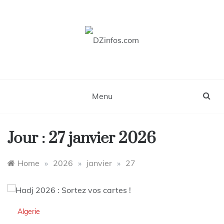
Skip
to
content
DZinfos.com
Actu DZ, High Tech, Sport, Téléphonie et
Lifestyle
Menu
Jour :
27 janvier 2026
Home
»
2026
»
janvier
»
27
Algerie