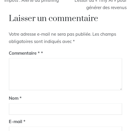
Impôts : Alerte au phishing
L’essor du « Tiny AI » pour
de
générer des revenus
Laisser un commentaire
l’article
Votre adresse e-mail ne sera pas publiée.
Les champs
obligatoires sont indiqués avec
*
Commentaire
*
Nom
*
E-mail
*