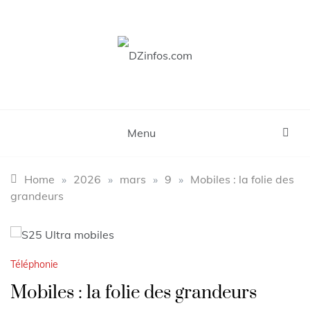
Skip
to
content
DZinfos.com
Actu DZ, High Tech, Sport, Téléphonie et
Lifestyle
Menu
Home
»
2026
»
mars
»
9
»
Mobiles : la folie des
grandeurs
Téléphonie
Mobiles : la folie des grandeurs