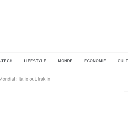
DZinfos.com
Actu DZ, High Tech, Sport, Téléphonie et
Lifestyle
I-TECH
LIFESTYLE
MONDE
ECONOMIE
CUL
ndial : Italie out, Irak in