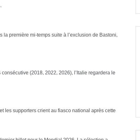
.
s la première mi-temps suite à l’exclusion de Bastoni,
 consécutive (2018, 2022, 2026), l’Italie regardera le
t les supporters crient au fiasco national après cette
dernier billet pour le Mondial 2026. La sélection a