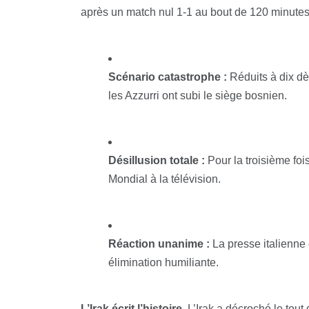
après un match nul 1-1 au bout de 120 minutes
Scénario catastrophe :
Réduits à dix dè
les Azzurri ont subi le siège bosnien.
Désillusion totale :
Pour la troisième fois
Mondial à la télévision.
Réaction unanime :
La presse italienne e
élimination humiliante.
L’Irak écrit l’histoire.
L’Irak a décroché le tout 