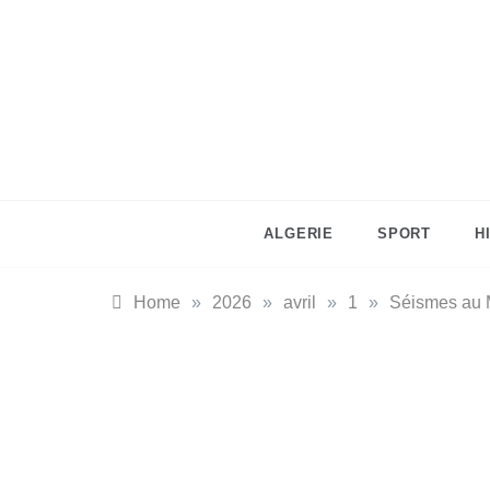
Skip
to
content
ALGERIE
SPORT
H
Home
»
2026
»
avril
»
1
»
Séismes au Mo