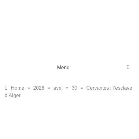
Skip
to
content
DZinfos.com
Actu DZ, High Tech, Sport, Téléphonie et
Lifestyle
Menu
Home
»
2026
»
avril
»
30
»
Cervantes : l’esclave
d’Alger