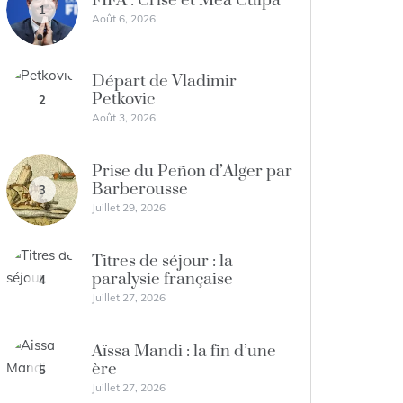
FIFA : Crise et Mea Culpa
1
Août 6, 2026
Départ de Vladimir
Petkovic
2
Août 3, 2026
Prise du Peñon d’Alger par
Barberousse
3
Juillet 29, 2026
Titres de séjour : la
paralysie française
4
Juillet 27, 2026
Aïssa Mandi : la fin d’une
ère
5
Juillet 27, 2026