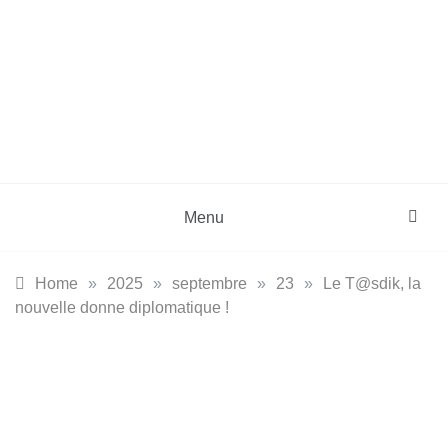
Skip
to
content
DZinfos.com
Actu DZ, High Tech, Sport, Téléphonie et
Lifestyle
Menu
Home
»
2025
»
septembre
»
23
»
Le T@sdik, la
nouvelle donne diplomatique !