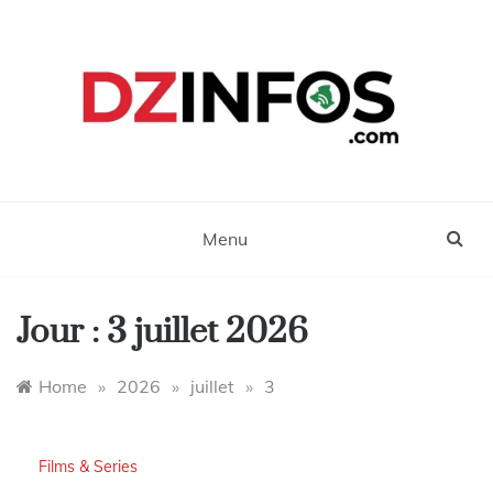
Skip
to
content
DZinfos.com
Actu DZ, High Tech, Sport, Téléphonie et
Lifestyle
Menu
Jour :
3 juillet 2026
Home
»
2026
»
juillet
»
3
Films & Series