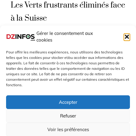
Les Verts frustrants éliminés face
à la Suisse
Gérer le consentement aux
La Suisse élimine l’Algérie et décroche son billet
cookies
pour les huitièmes de finale du Mondial.Une
victoire nette et sans bavureLe
Pour offrir les meilleures expériences, nous utilisons des technologies
telles que les cookies pour stocker et/ou accéder aux informations des
LIRE PLUS
appareils. Le fait de consentir à ces technologies nous permettra de
traiter des données telles que le comportement de navigation ou les ID
uniques sur ce site. Le fait de ne pas consentir ou de retirer son
Juillet 3, 2026
consentement peut avoir un effet négatif sur certaines caractéristiques et
fonctions.
Accepter
Refuser
Copyright All Rights Reserved - DZinfos.com depuis 2008
Voir les préférences
Proudly powered by WordPress
|
Theme: Polite by
Template