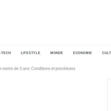
DZinfos.com
Actu DZ, High Tech, Sport, Téléphonie et
Lifestyle
I-TECH
LIFESTYLE
MONDE
ECONOMIE
CUL
e moins de 3 ans: Conditions et procédures