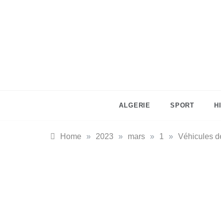
Skip
to
content
ALGERIE
SPORT
H
Home
»
2023
»
mars
»
1
»
Véhicules d