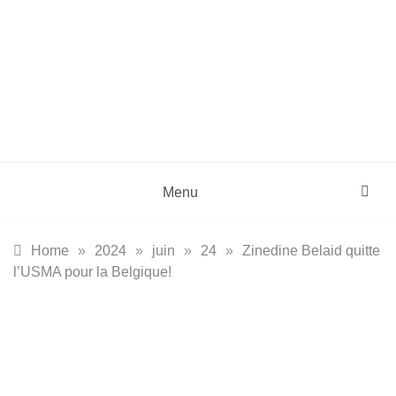
Skip
to
content
DZinfos.com
Actu DZ, High Tech, Sport, Téléphonie et
Lifestyle
Menu
Home
»
2024
»
juin
»
24
»
Zinedine Belaid quitte
l’USMA pour la Belgique!