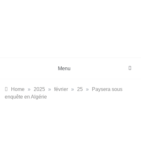
Skip
to
content
DZinfos.com
Actu DZ, High Tech, Sport, Téléphonie et
Lifestyle
Menu
Home
»
2025
»
février
»
25
»
Paysera sous
enquête en Algérie