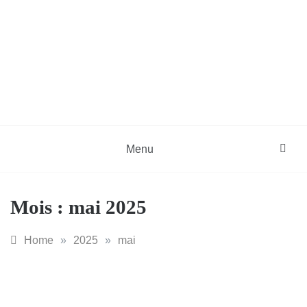
Skip
to
content
DZinfos.com
Actu DZ, High Tech, Sport, Téléphonie et
Lifestyle
Menu
Mois :
mai 2025
Home
»
2025
»
mai