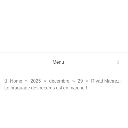
Skip
to
content
DZinfos.com
Actu DZ, High Tech, Sport, Téléphonie et
Lifestyle
Menu
Home
»
2025
»
décembre
»
29
»
Riyad Mahrez :
Le braquage des records est en marche !