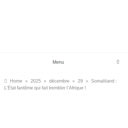
Skip
to
content
DZinfos.com
Actu DZ, High Tech, Sport, Téléphonie et
Lifestyle
Menu
Home
»
2025
»
décembre
»
29
»
Somaliland :
L’État fantôme qui fait trembler l’Afrique !