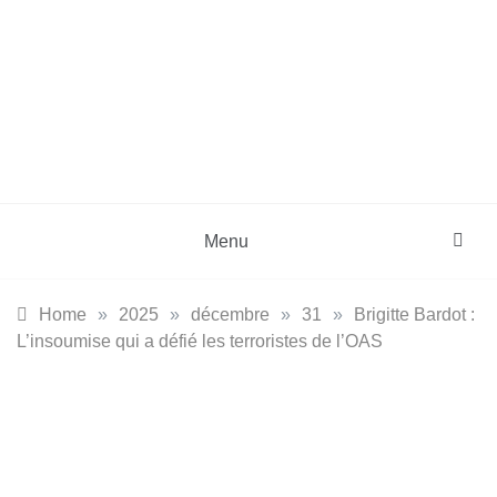
Skip
to
content
DZinfos.com
Actu DZ, High Tech, Sport, Téléphonie et
Lifestyle
Menu
Home
»
2025
»
décembre
»
31
»
Brigitte Bardot :
L’insoumise qui a défié les terroristes de l’OAS