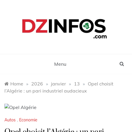
Skip
to
content
DZinfos.com
Actu DZ, High Tech, Sport, Téléphonie et
Lifestyle
Menu
Home
»
2026
»
janvier
»
13
»
Opel choisit
l’Algérie : un pari industriel audacieux
Autos
,
Economie